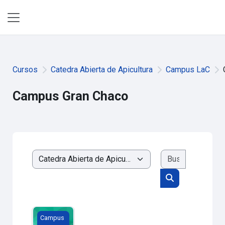
Salta al contenido principal
Panel lateral
Cursos
Catedra Abierta de Apicultura
Campus LaC
Campus Gran Chaco
Buscar cur
Categorías
Buscar cursos
AULA GRAN CHACO SUDAMERICANO
Campus