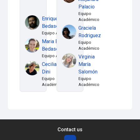
Palacio
Equipo
Enrique
Académico
Bedascarrasbure
Graciela
Equipo Académico
Rodriguez
Maria Belen
Equipo
Bedascarrasbure
Académico
Equipo Académico
Virginia
Cecilia
María
Dini
Salomón
Equipo
Equipo
Académico
Académico
Contact us