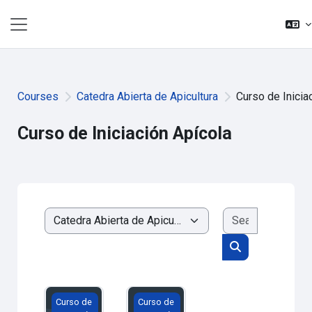
Skip to main content
Side panel
Courses
Catedra Abierta de Apicultura
Curso de Inicia
Curso de Iniciación Apícola
Search cou
Course categories
Search courses
Curso de iniciación Apícola 2025
Curso de iniciación Apícola 2024
Curso de
Curso de