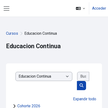
Salta al contenido principal
Acceder
Panel lateral
Cursos
Educacion Continua
Educacion Continua
Buscar cur
Categorías
Buscar cursos
Expandir todo
Cohorte 2026